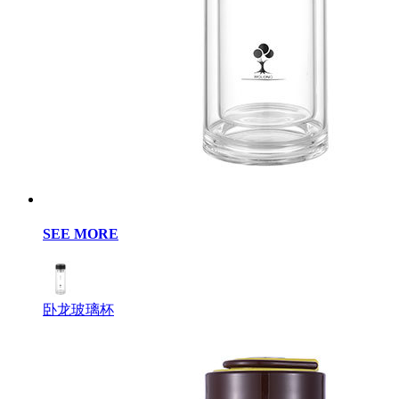
SEE MORE
卧龙玻璃杯