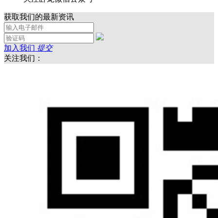
获取我们的最新资讯
加入我们
提交
关注我们：