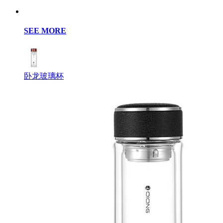
SEE MORE
卧龙玻璃杯