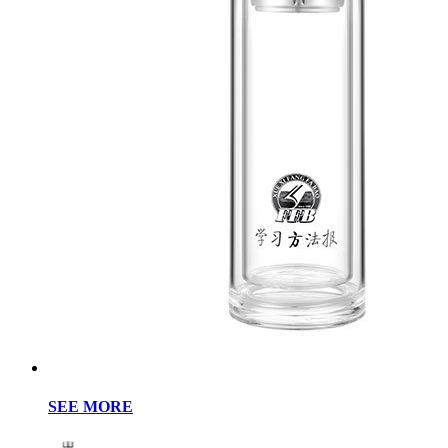
SEE MORE