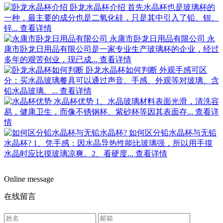
卧龙水晶杯介绍
首先水晶杯也是玻璃杯的
一种，最主要的成分也是二氧化硅，只是其中引入了铅、钡、
锌...
查看详情
永康市卧龙日用品有限公司
永
康市卧龙日用品有限公司是一家专业生产玻璃杯的企业，经过
多年的艰苦创业，现已成...
查看详情
卧龙水晶杯如何判断
外观手感可区
分：买水晶玻璃餐具可以通过声音、手感、外观等对玻璃、含
铅水晶玻璃、...
查看详情
水晶杯优势
1、水晶玻璃材料表面光滑，清洗容
易，健康卫生，而像不锈钢杯、紫砂杯等因其表面存...
查看详
情
如何区分铅水晶杯与无铅
水晶杯?
1、凭手感：因水晶导热性能比玻璃强，所以用手摸
水晶时应比摸玻璃凉爽。2、看硬度...
查看详情
Online message
在线留言