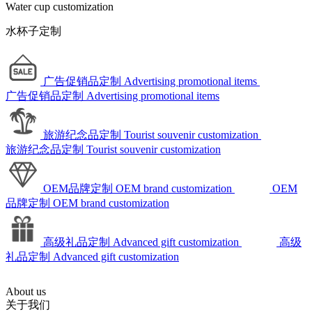
Water cup customization
水杯子定制
广告促销品定制
Advertising promotional items
广告促销品定制
Advertising promotional items
旅游纪念品定制
Tourist souvenir customization
旅游纪念品定制
Tourist souvenir customization
OEM品牌定制
OEM brand customization
OEM
品牌定制
OEM brand customization
高级礼品定制
Advanced gift customization
高级
礼品定制
Advanced gift customization
About us
关于我们